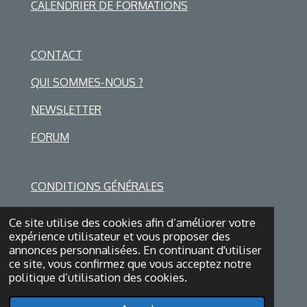
CALENDRIER DE FORMATIONS
CONTACT
QUI SOMMES-NOUS ?
NEWSLETTER
FORUM
CONDITIONS GÉNÉRALES
POLITIQUE DE COOKIES
Ce site utilise des cookies afin d’améliorer votre
expérience utilisateur et vous proposer des
DISCLAIMER
annonces personnalisées. En continuant d'utiliser
ce site, vous confirmez que vous acceptez notre
© 2024 Social Dialogue Network
politique d’utilisation des cookies.
Propulsé par
JouwWeb