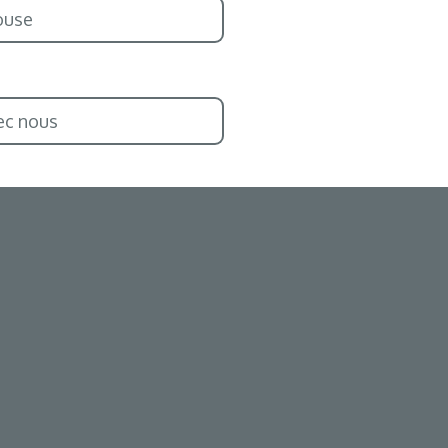
ouse
ec nous